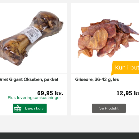
Kun i but
ørret Gigant Okseben, pakket
Griseøre, 36-42 g, løs
69,95 kr.
12,95 k
Plus leveringsomkostninger
Læg i kurv
Se Produkt