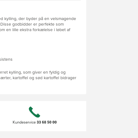
d kylling, der byder på en velsmagende
. Disse godbidder er perfekte som
 en lille ekstra forkælelse i løbet af
sistens
rret kylling, som giver en fyldig og
rter, kartoffel og sød kartoffel bidrager
ilsætningen af kyllingelever øger
gerer som tilskudsfoder og bør gives
et kost, hvor de ikke overstiger 10
ibehov. Produktet er fremstillet i
 hvilket sikrer en ensartet og pålidelig
u vil give din hund en blød, velsmagende
33 68 50 00
Kundeservice
 der både motiverer og forkæler i