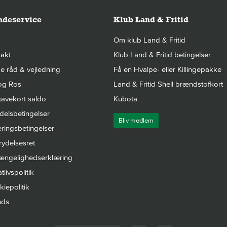
deservice
Klub Land & Fritid
Om klub Land & Fritid
akt
Klub Land & Fritid betingelser
 råd & vejledning
Få en Hvalpe- eller Killingepakke
og Ros
Land & Fritid Shell brændstofkort
avekort saldo
Kubota
elsbetingelser
Bliv medlem
ringsbetingelser
rydelsesret
gængelighedserklæring
tlivspolitik
iepolitik
nds