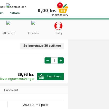
0
0,00 kr.
tik
Kontakt
Indkøbskurv
Økologi
Brands
Tryg
Se lagerstatus (36 butikker)
39,95 kr.
Læg i kurv
 leveringsomkostninger
Fabrikant
280 stk = 1 palle