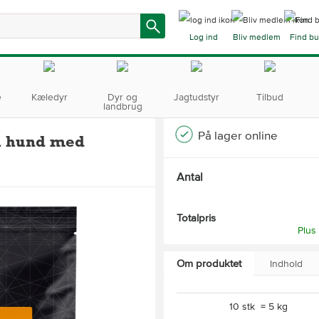
Log ind
Bliv medlem
Find bu
e
Kæledyr
Dyr og
Jagtudstyr
Tilbud
landbrug
På lager online
l hund med
Antal
Totalpris
Plus
Om produktet
Indhold
10 stk = 5 kg