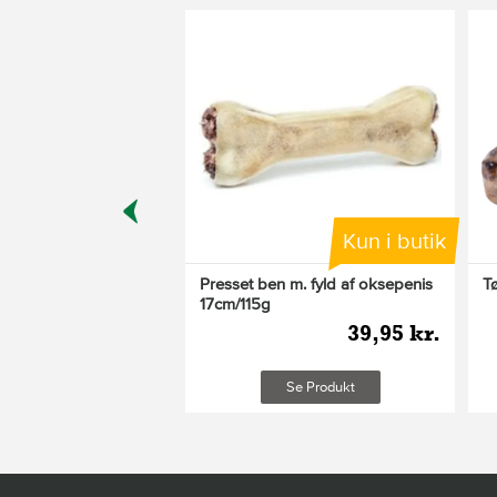
Varianter
Kun i butik
Kun i butik
 hundegodbidder, 500
Presset ben m. fyld af oksepenis
T
17cm/115g
39,95 kr.
39,95 kr.
Se Produkt
Se Produkt