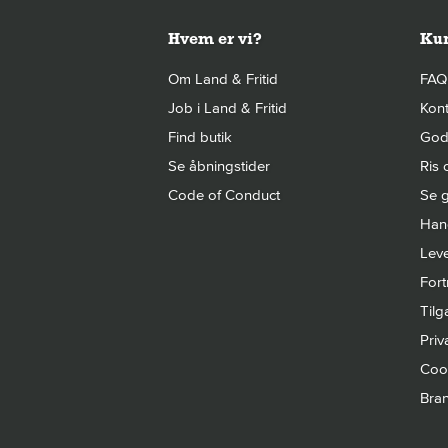
Hvem er vi?
Kun
Om Land & Fritid
FAQ
Job i Land & Fritid
Kont
Find butik
Gode
Se åbningstider
Ris 
Code of Conduct
Se g
Hand
Leve
Fort
Til
Priva
Cook
Bra