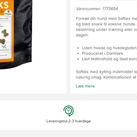
Varenummer: 1773654
Forkæl din hund med Softies me
og blød snack til voksne hunde
belønning under træning eller som
dagen.
Uden hvede og hvedegluten
Produceret i Danmark
Lavt fedtindhold og blød kon
Softies med kylling indeholder tø
naturlig smag. Kombinationen af æ
med gode næringsstoffer, mens t
Læs mere
smageligheden. Godbidderne fun
som supplement til en afbalancer
procent af hundens daglige energ
Danmark under høje kvalitetskrav,
kvalitet.
Vælg Softies med kylling, hvis d
Leveringstid 2-3 hverdage
og ansvarligt produceret snack,
hverdagen.