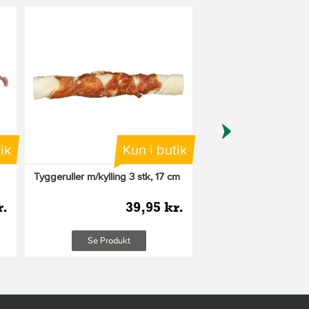
ik
Kun i butik
Tyggeruller m/kylling 3 stk, 17 cm
Oksepandelap 250 g
r.
39,95 kr.
4
Plus leveringsom
Se Produkt
Læg i ku