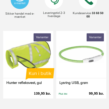
Leveringstid 2-3
33 68 50
Kundeservice
Sikker handel med e-
hverdage
00
mærket
Varianter
Varianter
Kun i butik
Hunter refleksvest, gul
Lysring USB, grøn
139,95 kr.
99,95 kr.
Plus lev.