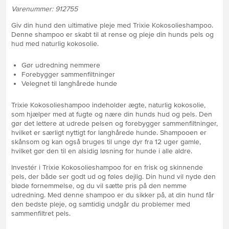
Varenummer: 912755
Giv din hund den ultimative pleje med Trixie Kokosolieshampoo.
Denne shampoo er skabt til at rense og pleje din hunds pels og
hud med naturlig kokosolie.
Gør udredning nemmere
Forebygger sammenfiltninger
Velegnet til langhårede hunde
Trixie Kokosolieshampoo indeholder ægte, naturlig kokosolie,
som hjælper med at fugte og nære din hunds hud og pels. Den
gør det lettere at udrede pelsen og forebygger sammenfiltninger,
hvilket er særligt nyttigt for langhårede hunde. Shampooen er
skånsom og kan også bruges til unge dyr fra 12 uger gamle,
hvilket gør den til en alsidig løsning for hunde i alle aldre.
Investér i Trixie Kokosolieshampoo for en frisk og skinnende
pels, der både ser godt ud og føles dejlig. Din hund vil nyde den
bløde fornemmelse, og du vil sætte pris på den nemme
udredning. Med denne shampoo er du sikker på, at din hund får
den bedste pleje, og samtidig undgår du problemer med
sammenfiltret pels.