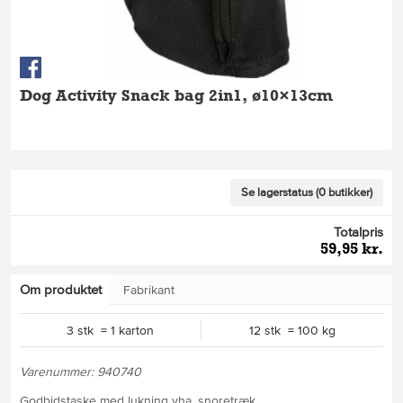
Dog Activity Snack bag 2in1, ø10×13cm
Se lagerstatus (0 butikker)
Totalpris
59,95 kr.
Om produktet
Fabrikant
3 stk = 1 karton
12 stk = 100 kg
Varenummer: 940740
Godbidstaske med lukning vha. snoretræk.