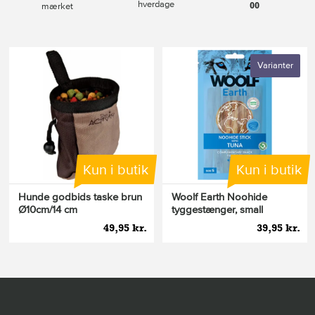
hverdage
00
mærket
Varianter
Kun i butik
Kun i butik
Hunde godbids taske brun
Woolf Earth Noohide
Ø10cm/14 cm
tyggestænger, small
49,95 kr.
39,95 kr.