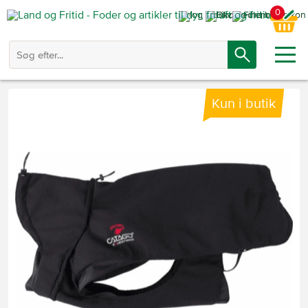
0
Kun i butik