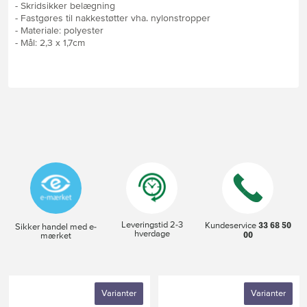
- Skridsikker belægning
- Fastgøres til nakkestøtter vha. nylonstropper
- Materiale: polyester
- Mål: 2,3 x 1,7cm
Leveringstid 2-3
33 68 50
Kundeservice
Sikker handel med e-
hverdage
00
mærket
Varianter
Varianter