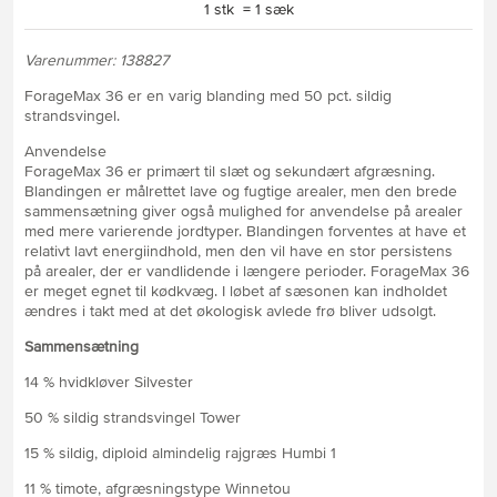
1 stk = 1 sæk
Varenummer: 138827
ForageMax 36 er en varig blanding med 50 pct. sildig
strandsvingel.
Anvendelse
ForageMax 36 er primært til slæt og sekundært afgræsning.
Blandingen er målrettet lave og fugtige arealer, men den brede
sammensætning giver også mulighed for anvendelse på arealer
med mere varierende jordtyper. Blandingen forventes at have et
relativt lavt energiindhold, men den vil have en stor persistens
på arealer, der er vandlidende i længere perioder. ForageMax 36
er meget egnet til kødkvæg. I løbet af sæsonen kan indholdet
ændres i takt med at det økologisk avlede frø bliver udsolgt.
Sammensætning
14 % hvidkløver Silvester
50 % sildig strandsvingel Tower
15 % sildig, diploid almindelig rajgræs Humbi 1
11 % timote, afgræsningstype Winnetou