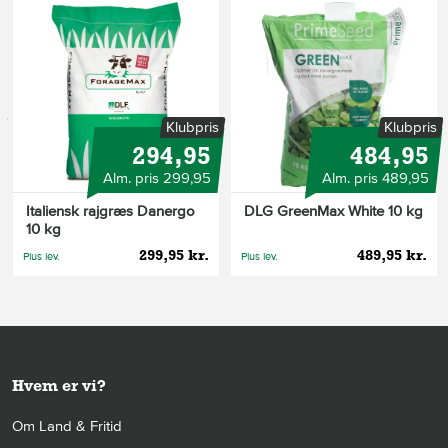
s
Klubpris
Klubpris
294,95
484,95
Alm. pris 299,95
Alm. pris 489,95
Italiensk rajgræs Danergo
DLG GreenMax White 10 kg
10 kg
299,95 kr.
489,95 kr.
Plus lev.
Plus lev.
Hvem er vi?
Om Land & Fritid