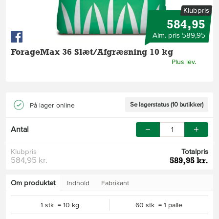
Klubpris
584,95
Alm. pris 589,95
ForageMax 36 Slæt/Afgræsning 10 kg
Plus lev.
Se lagerstatus (10 butikker)
På lager online
Antal
Klubpris
Totalpris
584,95 kr.
589,95 kr.
Om produktet
Indhold
Fabrikant
1 stk = 10 kg
60 stk = 1 palle