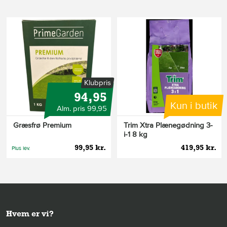
Klubpris
94,95
Kun i butik
Alm. pris 99,95
Græsfrø Premium
Trim Xtra Plænegødning 3-
i-1 8 kg
99,95 kr.
419,95 kr.
Plus lev.
Hvem er vi?