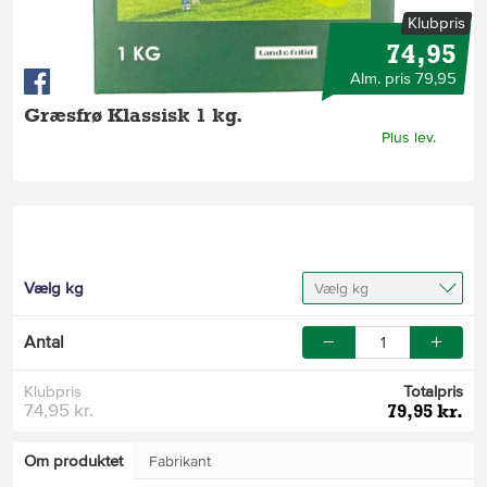
Klubpris
74,95
Alm. pris 79,95
Græsfrø Klassisk 1 kg.
Plus lev.
Vælg kg
Vælg kg
Antal
Klubpris
Totalpris
74,95 kr.
79,95 kr.
Om produktet
Fabrikant