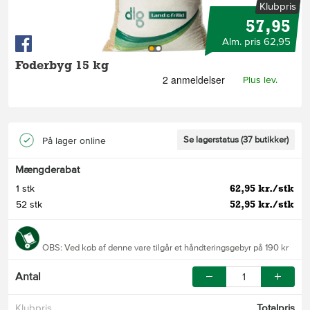
Klubpris
57,95
Alm. pris 62,95
Foderbyg 15 kg
Plus lev.
Se lagerstatus (37 butikker)
På lager online
Mængderabat
62,95 kr./stk
1 stk
52,95 kr./stk
52 stk
OBS: Ved køb af denne vare tilgår et håndteringsgebyr på 190 kr
Antal
Klubpris
Totalpris