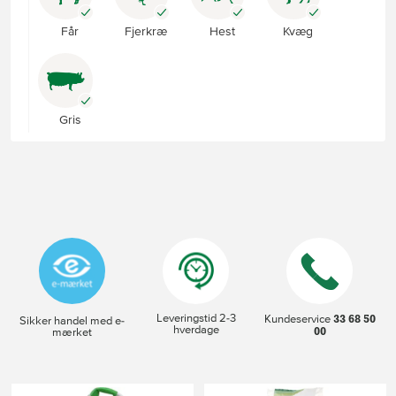
Får
Fjerkræ
Hest
Kvæg
Gris
Leveringstid 2-3
33 68 50
Kundeservice
Sikker handel med e-
hverdage
00
mærket