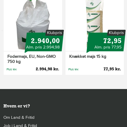
s
Klubpris
Klubpris
2.940,00
72,95
Alm. pris 2.994,98
Alm. pris 77,95
Fodermajs, EU, Non-GMO
Knækket majs 15 kg
750 kg
2.994,98 kr.
77,95 kr.
Plus lev.
Plus lev.
Hvem er vi?
Om Land & Fritid
Job i Land & Fritid