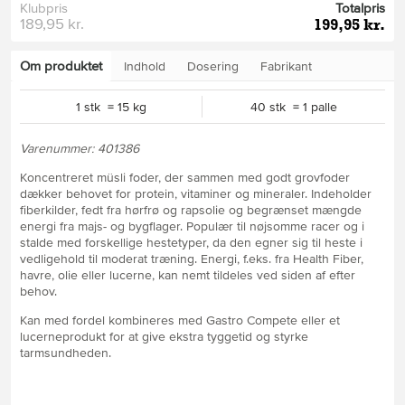
Klubpris
Totalpris
189,95 kr.
199,95 kr.
Om produktet
Indhold
Dosering
Fabrikant
1 stk = 15 kg
40 stk = 1 palle
Varenummer: 401386
Koncentreret müsli foder, der sammen med godt grovfoder
dækker behovet for protein, vitaminer og mineraler. Indeholder
fiberkilder, fedt fra hørfrø og rapsolie og begrænset mængde
energi fra majs- og bygflager. Populær til nøjsomme racer og i
stalde med forskellige hestetyper, da den egner sig til heste i
vedligehold til moderat træning. Energi, f.eks. fra Health Fiber,
havre, olie eller lucerne, kan nemt tildeles ved siden af efter
behov.
Kan med fordel kombineres med Gastro Compete eller et
lucerneprodukt for at give ekstra tyggetid og styrke
tarmsundheden.