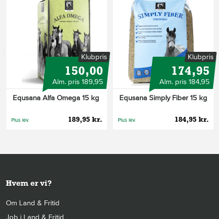
s
Klubpris
Klubpris
150,00
174,95
Alm. pris 189,95
Alm. pris 184,95
Equsana Alfa Omega 15 kg
Equsana Simply Fiber 15 kg
189,95 kr.
184,95 kr.
Plus lev.
Plus lev.
Hvem er vi?
Om Land & Fritid
Job i Land & Fritid