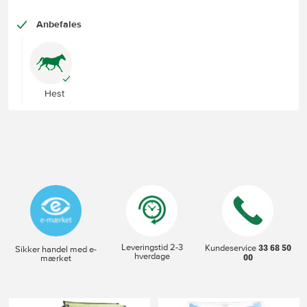
Anbefales
Hest
Leveringstid 2-3
33 68 50
Kundeservice
Sikker handel med e-
hverdage
00
mærket