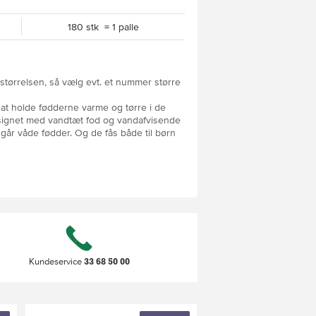
180 stk = 1 palle
størrelsen, så vælg evt. et nummer større
l at holde fødderne varme og tørre i de
signet med vandtæt fod og vandafvisende
ndgår våde fødder. Og de fås både til børn
krer maksimal komfort og beskyttelse mod
 varme hele dagen. Refleksdetaljer øger
ke omgivelser, hvilket er ideelt til
33 68 50 00
Kundeservice
 gør dem desuden nemme at tage af og på.
kombination af komfort, beskyttelse og
n nyde vinteren uden bekymringer.