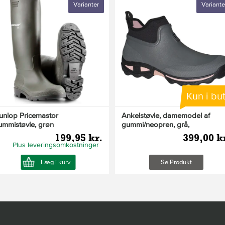
Varianter
Variante
Kun i but
unlop Pricemastor
Ankelstøvle, damemodel af
ummistøvle, grøn
gummi/neopren, grå,
199,95 kr.
399,00 k
Plus leveringsomkostninger
Læg i kurv
Se Produkt