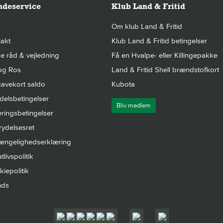
deservice
Klub Land & Fritid
Om klub Land & Fritid
akt
Klub Land & Fritid betingelser
 råd & vejledning
Få en Hvalpe- eller Killingepakke
og Ros
Land & Fritid Shell brændstofkort
avekort saldo
Kubota
elsbetingelser
Bliv medlem
ringsbetingelser
rydelsesret
gængelighedserklæring
tlivspolitik
iepolitik
nds