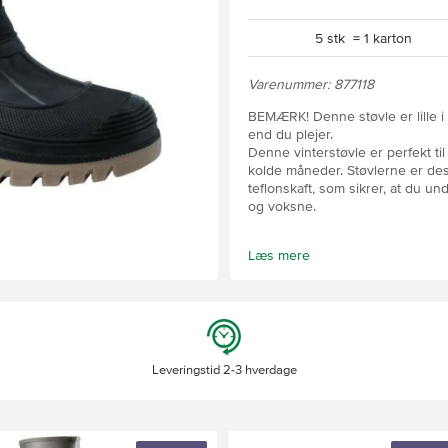
5 stk = 1 karton
Varenummer: 877118
BEMÆRK! Denne støvle er lille i 
end du plejer.
Denne vinterstøvle er perfekt ti
kolde måneder. Støvlerne er de
teflonskaft, som sikrer, at du u
og voksne.
Vandtæt fod
Læs mere
Vandafvisende teflonskaft
Skridsikker sål
Den varme foring i støvlerne si
kulden, så dine fødder forbliver
synligheden og sikkerheden i mør
Leveringstid 2-3 hverdage
vinteraftener. Velcrolukningen
Vælg disse vinterstøvler for en 
sikkerhed, der sikrer, at du ka