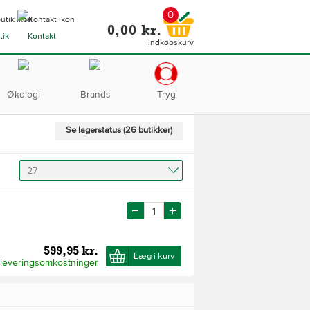
0
0,00 kr.
tik
Kontakt
Indkøbskurv
Økologi
Brands
Tryg
Se lagerstatus (26 butikker)
27
599,95 kr.
Læg i kurv
 leveringsomkostninger