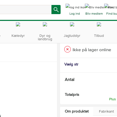
Log ind
Bliv medlem
Find bu
e
Kæledyr
Dyr og
Jagtudstyr
Tilbud
landbrug
Ikke på lager online
Vælg str
Antal
Totalpris
Plus
Om produktet
Fabrikant