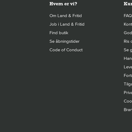
Hvem er vi?
Kun
Om Land & Fritid
FAQ
Job i Land & Fritid
Kont
Find butik
Gode
Se åbningstider
Ris 
Code of Conduct
Se g
Hand
Leve
Fort
Til
Priva
Cook
Bra