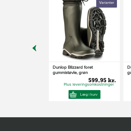
Varianter
Varianter
Kun i butik
ofessional
Dunlop Blizzard foret
D
er,
gummistøvle, grøn
g
699,95 kr.
599,95 kr.
Plus leveringsomkostninger
Se Produkt
Læg i kurv