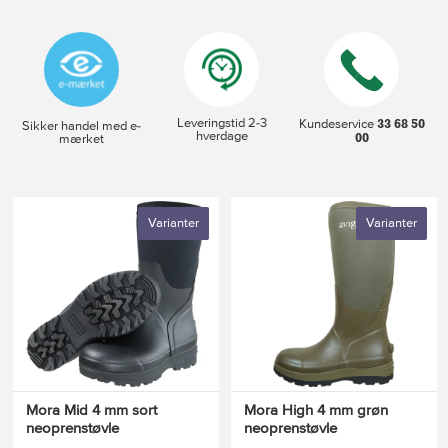
Leveringstid 2-3
33 68 50
Kundeservice
Sikker handel med e-
hverdage
00
mærket
Varianter
Varianter
Mora Mid 4 mm sort
Mora High 4 mm grøn
neoprenstøvle
neoprenstøvle