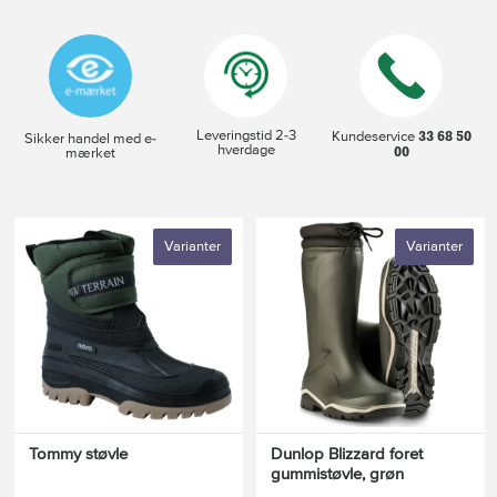
Leveringstid 2-3
33 68 50
Kundeservice
Sikker handel med e-
hverdage
00
mærket
Varianter
Varianter
Tommy støvle
Dunlop Blizzard foret
gummistøvle, grøn