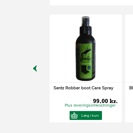
Varianter
aki jagtstøvle
1.399,00 kr.
leveringsomkostninger
Læg i kurv
Sentz Robber boot Care Spray
B
99,00 kr.
Plus leveringsomkostninger
Læg i kurv