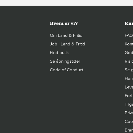
Hvem er vi?
Kun
Om Land & Fritid
FAQ
Job i Land & Fritid
Kont
Find butik
Gode
Se åbningstider
Ris 
Code of Conduct
Se g
Hand
Leve
Fort
Til
Priva
Cook
Bra