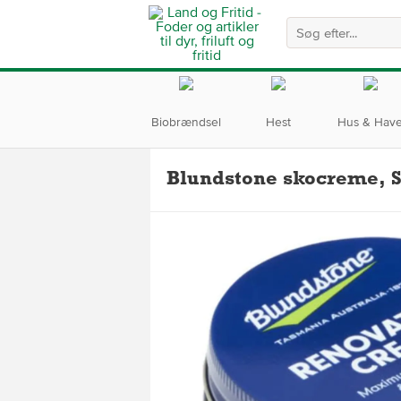
Biobrændsel
Hest
Hus & Hav
Blundstone skocreme, S