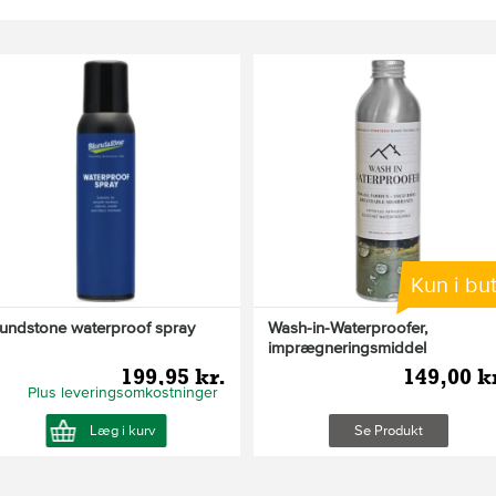
Kun i but
lundstone waterproof spray
Wash-in-Waterproofer,
imprægneringsmiddel
199,95 kr.
149,00 k
Plus leveringsomkostninger
Læg i kurv
Se Produkt