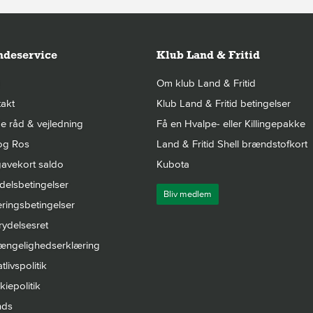
deservice
Klub Land & Fritid
Om klub Land & Fritid
akt
Klub Land & Fritid betingelser
 råd & vejledning
Få en Hvalpe- eller Killingepakke
og Ros
Land & Fritid Shell brændstofkort
avekort saldo
Kubota
elsbetingelser
Bliv medlem
ringsbetingelser
rydelsesret
gængelighedserklæring
tlivspolitik
iepolitik
nds