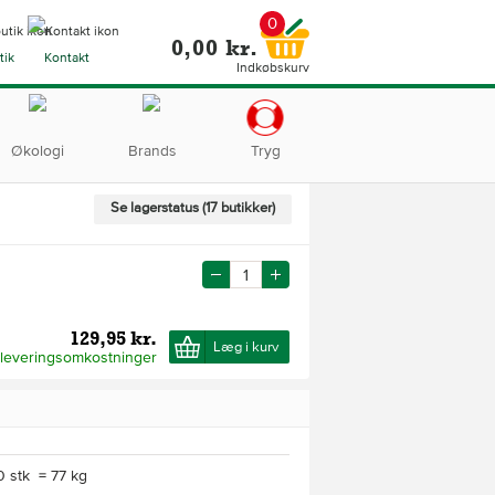
0
0,00 kr.
tik
Kontakt
Indkøbskurv
Økologi
Brands
Tryg
Se lagerstatus (17 butikker)
129,95 kr.
Læg i kurv
 leveringsomkostninger
0 stk = 77 kg