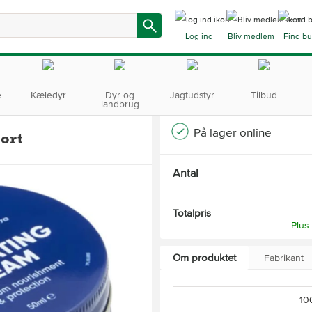
Log ind
Bliv medlem
Find bu
e
Kæledyr
Dyr og
Jagtudstyr
Tilbud
landbrug
På lager online
ort
Antal
Totalpris
Plus
Om produktet
Fabrikant
10