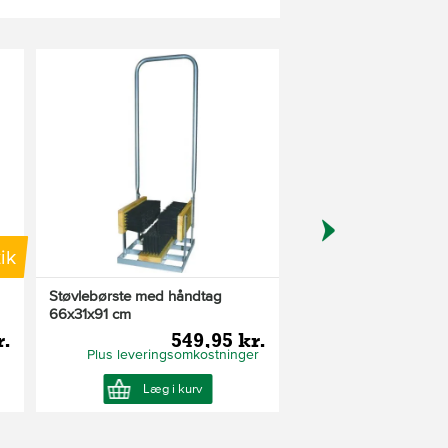
ik
Støvlebørste med håndtag
Blundstone skocreme,
66x31x91 cm
r.
549,95 kr.
12
Plus leveringsomkostninger
Plus leveringsom
Læg i kurv
Læg i ku