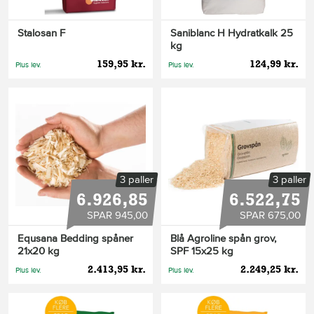
Stalosan F
Saniblanc H Hydratkalk 25
kg
159,95 kr.
124,99 kr.
Plus lev.
Plus lev.
3 paller
3 paller
6.926,85
6.522,75
SPAR 945,00
SPAR 675,00
Equsana Bedding spåner
Blå Agroline spån grov,
21x20 kg
SPF 15x25 kg
2.413,95 kr.
2.249,25 kr.
Plus lev.
Plus lev.