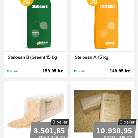
Stalosan B (Green) 15 kg
Stalosan A 15 kg
159,95 kr.
149,95 kr.
Plus lev.
Plus lev.
3 paller
3 paller
8.501,85
10.930,95
SPAR 945,00
SPAR 1.215,00