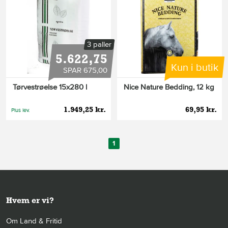
3 paller
5.622,75
Kun i butik
SPAR 675,00
Tørvestrøelse 15x280 l
Nice Nature Bedding, 12 kg
1.949,25 kr.
69,95 kr.
Plus lev.
1
Hvem er vi?
Om Land & Fritid