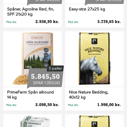
Spåner, Agroline Rød, fin,
Easy-strø 27x25 kg
SPF 21x20 kg
2.938,95 kr.
3.778,65 kr.
Plus lev.
Plus lev.
3 paller
5.845,50
SPAR 1.350,00
PrimeFarm Spån allround
Nice Nature Bedding,
14 kg
40x12 kg
2.098,50 kr.
1.998,00 kr.
Plus lev.
Plus lev.