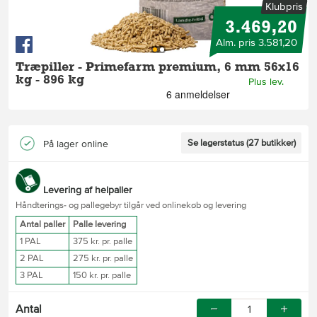
Klubpris
3.469,20
Alm. pris 3.581,20
Træpiller - Primefarm premium, 6 mm 56x16
kg - 896 kg
Plus lev.
Se lagerstatus (27 butikker)
På lager online
Levering af helpaller
Håndterings- og pallegebyr tilgår ved onlinekøb og levering
Antal paller
Palle levering
1 PAL
375 kr. pr. palle
2 PAL
275 kr. pr. palle
3 PAL
150 kr. pr. palle
Antal