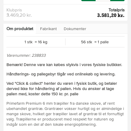
Klubpris
Totalpris
3.469,20 kr.
3.581,20 kr.
Om produktet
Fabrikant
Dokumenter
1 stk = 16 kg
56 stk = 1 palle
Varenummer: 238833
Bemærk! Denne vare kan købes stykvis i vores fysiske butikker.
Håndterings- og pallegebyr tilgår ved onlinekøb og levering.
Ved "Click & collect" henter du varen i fysisk butik, og betaler
derved ikke for håndtering af pallen. Hvis du ønsker at tage
pallen med, koster dette 150 kr. pr. palle
Primefarm Premium 6 mm træpiller fra danske skove, af rent
ubehandlet grantræ. Grantræer vokser hurtigt og er almindelige i
mange skove, hvilket gør træpiller lavet af grantræ til et fornuftigt
valg. Træpillerne er produceret med respekt for naturen og
indgår som en del af den lokale energioptimering.