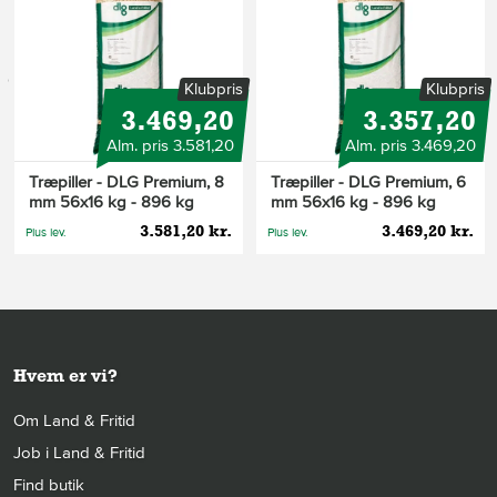
s
Klubpris
Klubpris
3.469,20
3.357,20
Alm. pris 3.581,20
Alm. pris 3.469,20
Træpiller - DLG Premium, 8
Træpiller - DLG Premium, 6
mm 56x16 kg - 896 kg
mm 56x16 kg - 896 kg
3.581,20 kr.
3.469,20 kr.
Plus lev.
Plus lev.
Hvem er vi?
Om Land & Fritid
Job i Land & Fritid
Find butik